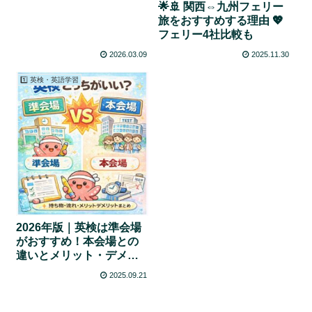
🌟🚢 関西⇔九州フェリー
旅をおすすめする理由 💖
フェリー4社比較も
2026.03.09
2025.11.30
1️⃣ 英検・英語学習
2026年版｜英検は準会場
がおすすめ！本会場との
違いとメリット・デメリ
ット【体験談あり】
2025.09.21