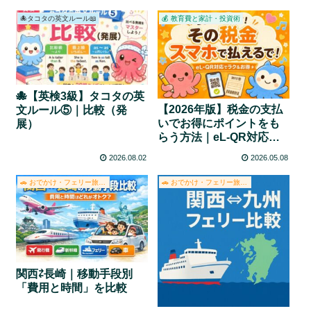
🐙タコタの英文ルール📖
💰 教育費と家計・投資術
🐙【英検3級】タコタの英
【2026年版】税金の支払
文ルール⑤｜比較（発
いでお得にポイントをも
展）
らう方法｜eL-QR対応で
スマホ納付が便利！徹底
2026.08.02
2026.05.08
比較！
🚗 おでかけ・フェリー旅・グルメ
🚗 おでかけ・フェリー旅・グルメ
関西⇄長崎｜移動手段別
「費用と時間」を比較