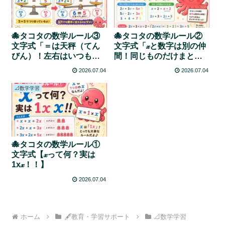
🐙タコタの数学ルール③
🐙タコタの数学ルール②
文字式「＝は天秤（てん
文字式「𝓍と数字は別の仲
びん）！左右はいつも同
間！同じものだけまとめ
じ！」
よう！」
2026.07.04
2026.07.04
📐数学学習
🐙タコタの数学ルール①
文字式【𝓍って何？実は
1x𝓍！！】
2026.07.04
ホーム
🖋教育・学習サポート
📐数学学習