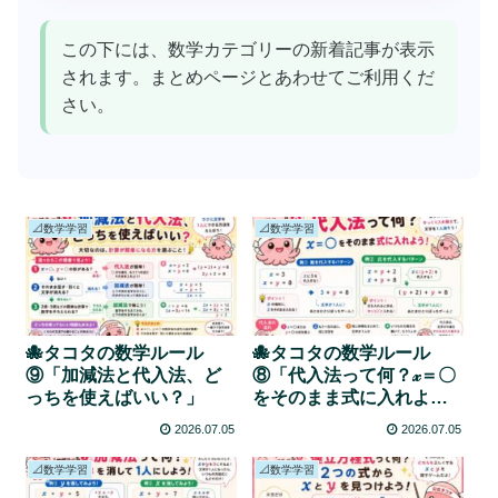
この下には、数学カテゴリーの新着記事が表示
されます。まとめページとあわせてご利用くだ
さい。
📐数学学習
📐数学学習
🐙タコタの数学ルール
🐙タコタの数学ルール
⑨「加減法と代入法、ど
⑧「代入法って何？𝓍＝〇
っちを使えばいい？」
をそのまま式に入れよ
う！」
2026.07.05
2026.07.05
📐数学学習
📐数学学習