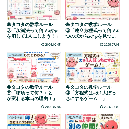
🐙タコタの数学ルール
🐙タコタの数学ルール
⑦「加減法って何？𝓍か𝓎
⑥「連立方程式って何？2
を消して1人にしよう！」
つの式から𝓍と𝓎を見つけ
よう！」
2026.07.05
2026.07.05
📐数学学習
📐数学学習
🐙タコタの数学ルール
🐙タコタの数学ルール
⑤「移項って何？＋と－
④「方程式は𝓍を1人ぼっ
が変わる本当の理由！」
ちにするゲーム！」
2026.07.05
2026.07.05
📐数学学習
📐数学学習