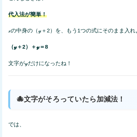
代入法が簡単！
𝓍の中身の（𝓎＋2）を、もう1つの式にそのまま入
（𝓎＋2）＋𝓎＝8
文字が𝓎だけになったね！
🐙文字がそろっていたら加減法！
では、