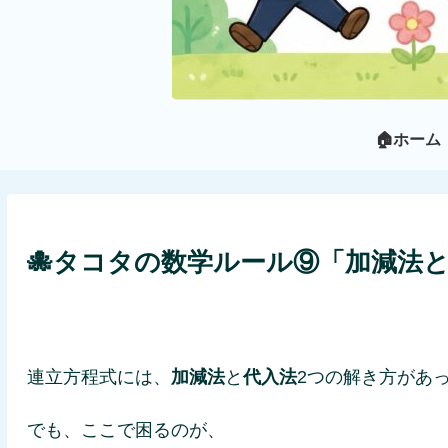
🏠ホーム
🐙タコタの数学ルール⑨「加減法
連立方程式には、
加減法
と
代入法
2つの解き方があ
でも、ここで困るのが、