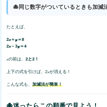
🐙同じ数字がついているときも加減
たとえば、
2𝓍＋𝓎＝8
2𝓍－3𝓎＝4
𝓍の前は、
2と2！
上下の式を引けば、2𝓍が消える！
こんな式も、
加減法が簡単！
🐙迷ったらこの順番で見よう！