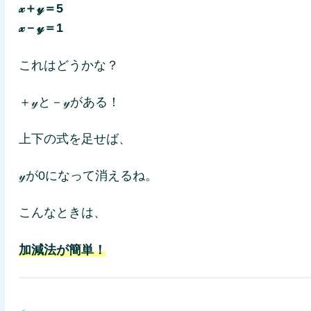
𝓍＋𝓎＝5
𝓍－𝓎＝1
これはどうかな？
＋𝓎と－𝓎がある！
上下の式を足せば、
𝓎が0になって消えるね。
こんなときは、
加減法が簡単！