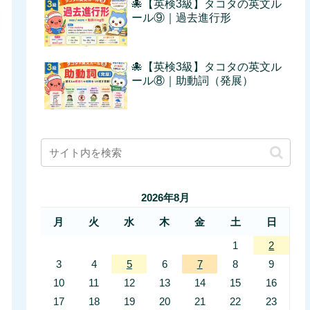
🐙【英検3級】タコタの英文ル
ール⑨｜過去進行形
🐙【英検3級】タコタの英文ル
ール⑧｜助動詞（発展）
2026年8月
月
火
水
木
金
土
日
1
2
3
4
5
6
7
8
9
10
11
12
13
14
15
16
17
18
19
20
21
22
23