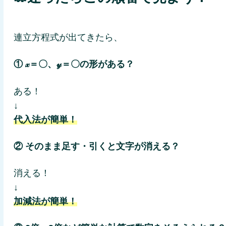
連立方程式が出てきたら、
① 𝓍＝〇、𝓎＝〇の形がある？
ある！
↓
代入法が簡単！
② そのまま足す・引くと文字が消える？
消える！
↓
加減法が簡単！