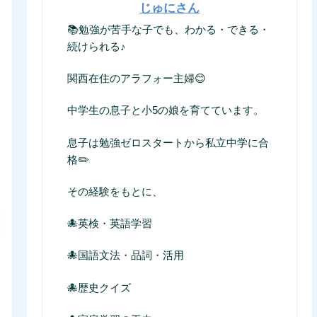
じゅにさん
📚勉強が苦手な子でも、わかる・できる・
続けられる♪
関西在住のアラフォー主婦😊
中学生の息子と小5の娘を育てています。
息子は勉強ゼロスタートから私立中学に合
格✏️
その経験をもとに、
🐙英検・英語学習
🐙国語文法・品詞・活用
🐙歴史クイズ