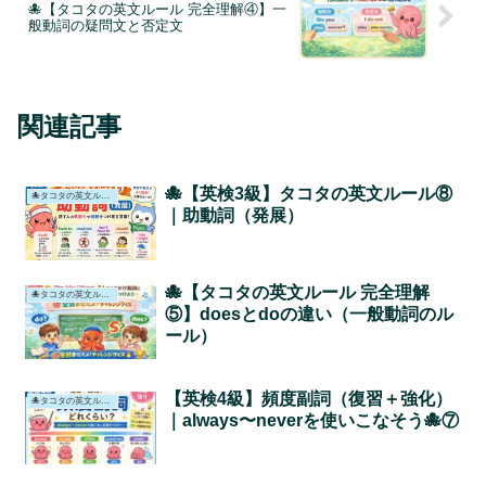
🐙【タコタの英文ルール 完全理解④】一
般動詞の疑問文と否定文
関連記事
🐙【英検3級】タコタの英文ルール⑧
🐙タコタの英文ルール📖
｜助動詞（発展）
🐙【タコタの英文ルール 完全理解
🐙タコタの英文ルール📖
⑤】doesとdoの違い（一般動詞のル
ール）
【英検4級】頻度副詞（復習＋強化）
🐙タコタの英文ルール📖
｜always〜neverを使いこなそう🐙⑦