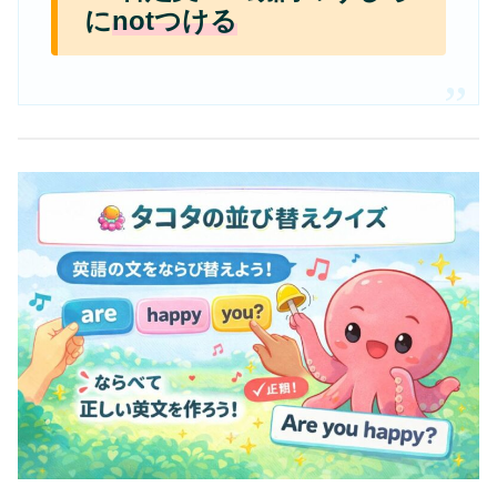
に
notつける