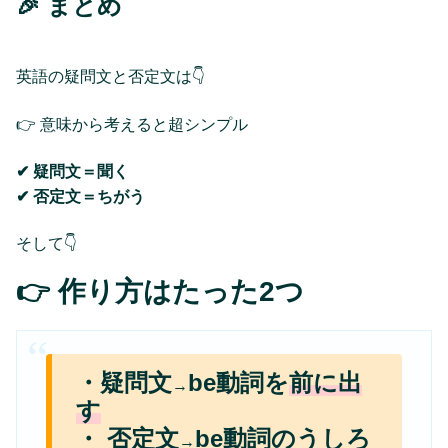
🎉 まとめ
英語の疑問文と否定文は👇
👉 意味から考えると超シンプル
✔ 疑問文＝聞く
✔ 否定文＝ちがう
そして👇
👉 作り方はたった2つ
・疑問文
be動詞
を
前に出
→
す
・
否定文
be動詞
のうしろ
→