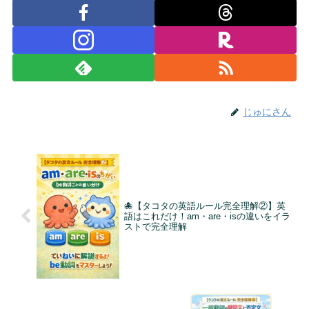
じゅにさん
🐙【タコタの英語ルール完全理解②】英
語はこれだけ！am・are・isの違いをイラ
ストで完全理解