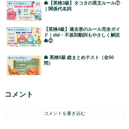
🐙【英検3級】タコタの英文ルール⑦
🐙タコタの英文ルール📖
｜関係代名詞
【英検4級】過去形のルール完全ガイ
🐙タコタの英文ルール📖
ド｜did・不規則動詞もやさしく解説
🐙②
🐙 英検5級 総まとめテスト（全50
🐙タコタの英文ルール📖
問）
コメント
コメントを書き込む