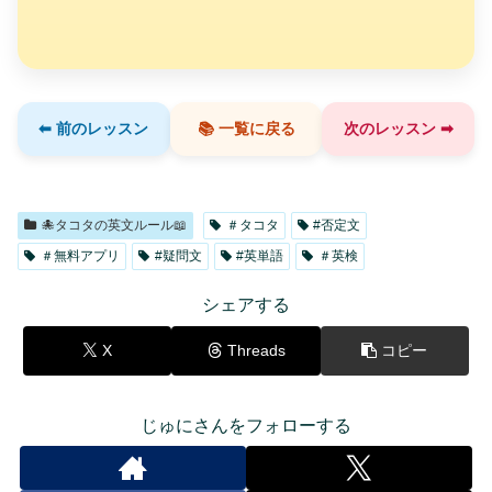
⬅ 前のレッスン
📚 一覧に戻る
次のレッスン ➡
🐙タコタの英文ルール📖
＃タコタ
#否定文
＃無料アプリ
#疑問文
#英単語
＃英検
シェアする
X
Threads
コピー
じゅにさんをフォローする