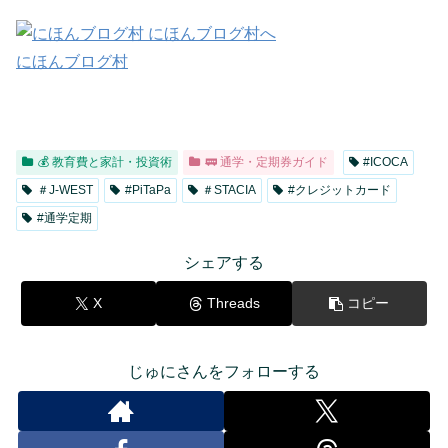
にほんブログ村
💰 教育費と家計・投資術
🚃 通学・定期券ガイド
#ICOCA
＃J-WEST
#PiTaPa
＃STACIA
#クレジットカード
#通学定期
シェアする
X
Threads
コピー
じゅにさんをフォローする