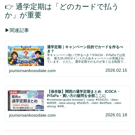
👉 通学定期は「どのカードで払う
か」が重要
▶関連記事
通学定期｜キャンペーン目的でカードを作るべ
き？
🎯キャンペーン狙いで作るべき？STACIA・PiTaPaでは現
在、 最大30,000ポイントの入会キャンペーンが実施され
ています。 ただし、通学定期そのものが安くなる制度では
ありません。 では、キャンペーン目的でカードを作る価値
はあるのでし...
2026.02.15
jouniorsankosodate.com
【保存版】関西の通学定期まとめ ICOCA・
PiTaPa・買い方の疑問を全部ここに
#commuter-guide-renewal { --navy: #33415c; --blue:
#dff3ff; --blue-strong: #5e9fc5; --mint: #e0f5eb; --mint-
strong: #4f9...
2026.01.18
jouniorsankosodate.com