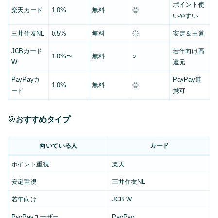
ポイント使
楽天カード
1.0%
無料
◎
いやすい
三井住友NL
0.5%
無料
◎
安定＆王道
JCBカード
若年向け高
1.0%〜
無料
○
W
還元
PayPayカ
PayPay連
1.0%
無料
◎
ード
携可
🎯
おすすめタイプ
向いている人
カード
ポイント重視
楽天
安定重視
三井住友NL
若年向け
JCB W
PayPayユーザー
PayPay