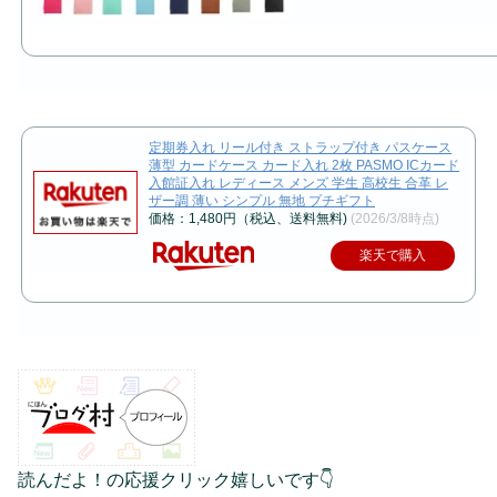
定期券入れ リール付き ストラップ付き パスケース
薄型 カードケース カード入れ 2枚 PASMO ICカード
入館証入れ レディース メンズ 学生 高校生 合革 レ
ザー調 薄い シンプル 無地 プチギフト
価格：1,480円（税込、送料無料)
(2026/3/8時点)
楽天で購入
読んだよ！の応援クリック嬉しいです👇