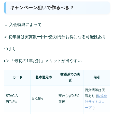
キャンペーン狙いで作るべき？
→ 入会特典によって
✔ 初年度は実質数千円〜数万円分お得になる可能性あり
つまり
👉 「最初の1年だけ」メリットが出やすい
交通系での実
カード
基本還元率
備考
質
百貨店等は優
STACIA
変わらず0.5%
遇あり (
株式会
約0.5%
PiTaPa
前後
社サイトスコ
ープ |
)