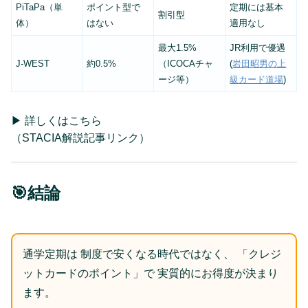
PiTaPa（単
ポイント型で
定期には基本
割引型
体）
はない
適用なし
最大1.5%
JR利用で優遇
J-WEST
約0.5%
（ICOCAチャ
(
岩田昭男の上
ージ等）
級カード道場
)
▶ 詳しくはこちら
（STACIA解説記事リンク）
🎯結論
通学定期は 制度で安くなる時代ではなく、 「クレジ
ットカードのポイント」で 実質的にお得度が決まり
ます。