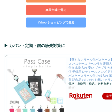
楽天市場で見る
Yahoo!ショッピングで見る
▶︎ カバン・定期・鍵の紛失対策に
【落ちないリール付パスケース
ス パスケースリール付き 定期入
付き 名刺入れ 安い プチプラ か
供 子供用 レディース メンズ 
パスケースリール付 小銭入れ 落
型 記念品 おしゃれ お祝い クリ
価格：890円（税込、送料無料)
時点)
楽