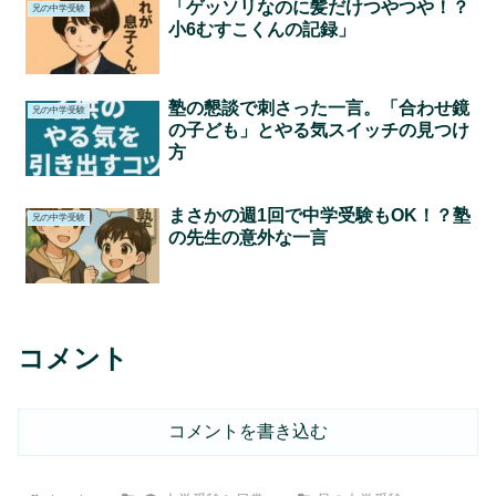
「ゲッソリなのに髪だけつやつや！？
兄の中学受験
小6むすこくんの記録」
塾の懇談で刺さった一言。「合わせ鏡
兄の中学受験
の子ども」とやる気スイッチの見つけ
方
まさかの週1回で中学受験もOK！？塾
兄の中学受験
の先生の意外な一言
コメント
コメントを書き込む