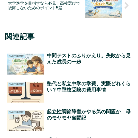
大学進学を目指すなら必見！高校選びで
後悔しないためのポイント5選
関連記事
中間テストのふりかえり。失敗から見
兄の中学受験
えた成長の一歩
塾代と私立中学の学費、実際どれくら
兄の中学受験
い？中堅校受験の費用事情
起立性調節障害かやる気の問題か…母
兄の中学受験
のモヤモヤ奮闘記