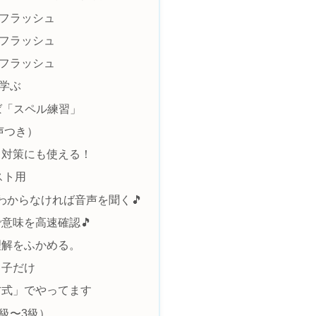
語フラッシュ
語フラッシュ
語フラッシュ
を学ぶ
ば「スペル練習」
声つき）
ト対策にも使える！
スト用
 わからなければ音声を聞く🎵
意味を高速確認🎵
理解をふかめる。
る子だけ
ム方式」でやってます
級〜3級）