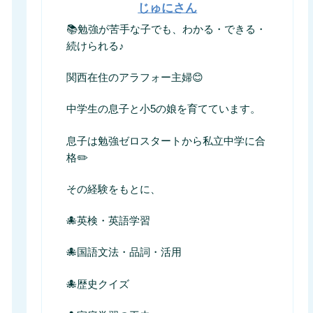
じゅにさん
📚勉強が苦手な子でも、わかる・できる・
続けられる♪
関西在住のアラフォー主婦😊
中学生の息子と小5の娘を育てています。
息子は勉強ゼロスタートから私立中学に合
格✏️
その経験をもとに、
🐙英検・英語学習
🐙国語文法・品詞・活用
🐙歴史クイズ