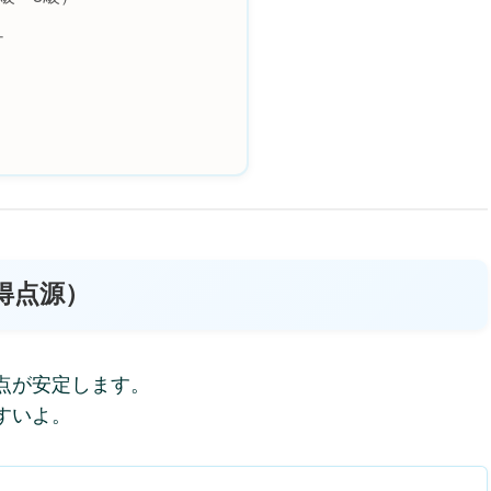
ュ
得点源）
点が安定します。
すいよ。