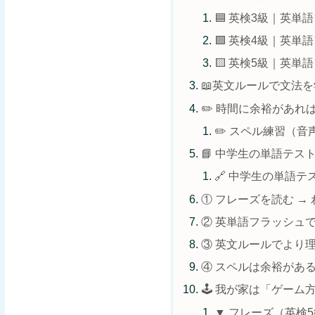
🟦 英検3級｜英単
🟩 英検4級｜英単
🟨 英検5級｜英単
📖英文ルールで文法
✏️ 時間に余裕があれ
✏️ スペル練習（音
📘 中学生の単語テス
🔗 中学生の単語テ
① フレーズを読む →
② 英単語フラッシュで
③ 英文ルールでより
④ スペルは余裕があ
🕹️ 我が家は「ゲー
▼ フレーズ（英検5