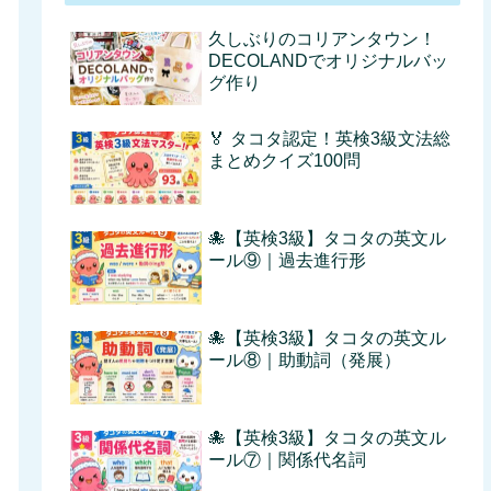
久しぶりのコリアンタウン！
DECOLANDでオリジナルバッ
グ作り
🏅 タコタ認定！英検3級文法総
まとめクイズ100問
🐙【英検3級】タコタの英文ル
ール⑨｜過去進行形
🐙【英検3級】タコタの英文ル
ール⑧｜助動詞（発展）
🐙【英検3級】タコタの英文ル
ール⑦｜関係代名詞