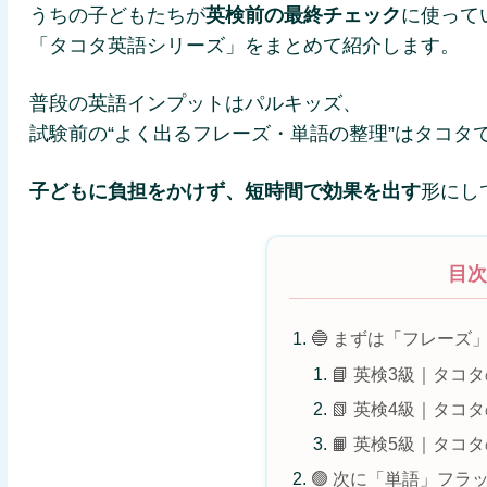
うちの子どもたちが
英検前の最終チェック
に使って
「タコタ英語シリーズ」をまとめて紹介します。
普段の英語インプットはパルキッズ、
試験前の“よく出るフレーズ・単語の整理”はタコタ
子どもに負担をかけず、短時間で効果を出す
形にし
目
🔵 まずは「フレーズ
📘 英検3級｜タコ
📗 英検4級｜タコ
📙 英検5級｜タコ
🟢 次に「単語」フラ