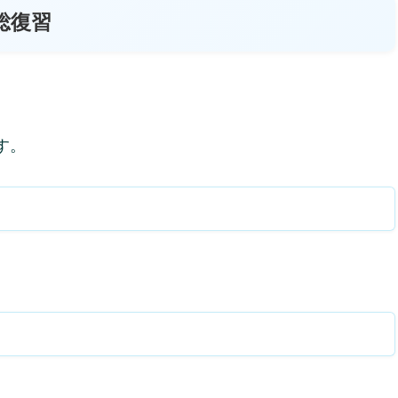
総復習
す。