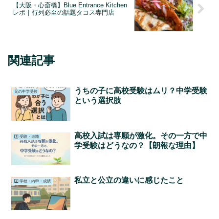
【大阪・心斎橋】Blue Entrance Kitchen
レポ｜行列必至の話題タコス専門店
関連記事
うちの子に高校受験はムリ？中学受験
兄の中学受験
という選択肢
高校入試は専願が激化。その一方で中
3️⃣ 受験・進路
学受験はどうなの？【朗報な理由】
私立と公立の違いに感じたこと
2️⃣ 学校・内申・成績