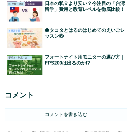
日本の私立より安い？今注目の「台湾
3️⃣ 受験・進路
留学」費用と教育レベルを徹底比較！
🐙タコタとはるのはじめてのえいごレ
👧英語学習
ッスン⑧
フォートナイト用モニターの選び方｜
手続き・制度・お役立ち情報
FPS200は出るのか!?
コメント
コメントを書き込む