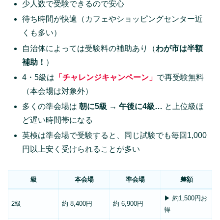
少人数で受験できるので安心
待ち時間が快適（カフェやショッピングセンター近
くも多い）
自治体によっては受験料の補助あり（
わが市は半額
補助！
）
4・5級は
「チャレンジキャンペーン」
で再受験無料
（本会場は対象外）
多くの準会場は
朝に5級 → 午後に4級…
と上位級ほ
ど遅い時間帯になる
英検は準会場で受験すると、同じ試験でも毎回1,000
円以上安く受けられることが多い
級
本会場
準会場
差額
▶ 約1,500円お
2級
約 8,400円
約 6,900円
得