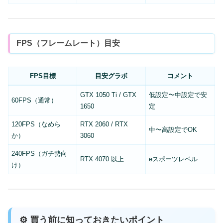
FPS（フレームレート）目安
FPS目標
目安グラボ
コメント
GTX 1050 Ti / GTX
低設定〜中設定で安
60FPS（通常）
1650
定
120FPS（なめら
RTX 2060 / RTX
中〜高設定でOK
か）
3060
240FPS（ガチ勢向
RTX 4070 以上
eスポーツレベル
け）
⚙️ 買う前に知っておきたいポイント