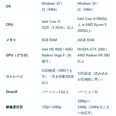
Windows 10 /
Windows 10 /
OS
11（64bit）
11（64bit）
Intel Core i5-8400以
Intel Core i3-
CPU
上 or AMD Ryzen 5
3225（3.3GHz）以上
2600以上
メモリ
8GB RAM
16GB RAM
Intel HD 4000 / AMD
NVIDIA GTX 1060 /
GPU（グラボ）
Radeon Vega 8（内
AMD Radeon RX 580
蔵可）
以上
SSD推奨（HDDでも
SSD必須（読み込み
ストレージ
可）・空き容量30GB
が圧倒的に早い）
以上
DirectX
バージョン11以上
バージョン12
1080p〜
解像度目安
720p〜1080p
1440p（144Hzモニタ
ー対応可）