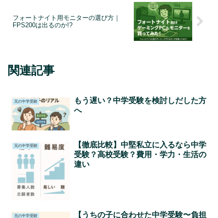
フォートナイト用モニターの選び方｜
FPS200は出るのか!?
関連記事
もう遅い？中学受験を検討しだした方
兄の中学受験
へ
【徹底比較】中堅私立に入るなら中学
兄の中学受験
受験？高校受験？費用・学力・生活の
違い
【うちの子に合わせた中学受験〜負担
兄の中学受験