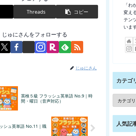
「わ
Threads
コピー
変え
テン
いま
じゅにさんをフォローする
じゅにさん
カテゴ
英検５級 フラッシュ英単語 No.9｜時
間・曜日（音声対応）
人気記
ッシュ英単語 No.11｜職
）