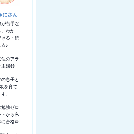
ゅにさん
強が苦手な
も、わか
できる・続
れる♪
在住のアラ
主婦😊
生の息子と
の娘を育て
ます。
は勉強ゼロ
ートから私
に合格✏️