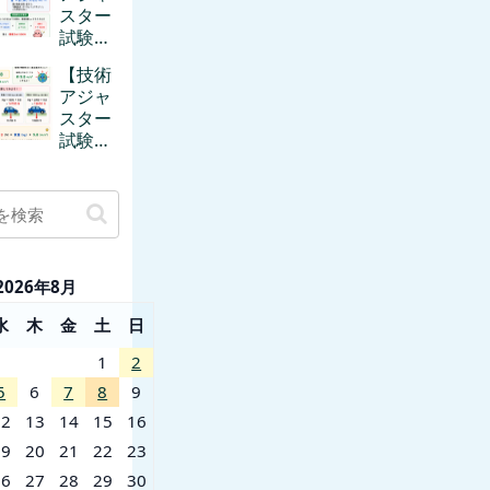
断応力
スター
超基礎
をやさ
試験】
から｜
しく解
摩擦係
力×距
説
【技術
数μと
離で覚
アジャ
摩擦力
える
スター
F＝μN
試験】
を超基
重力
礎から
mgと
解説
斜面が
苦手で
も大丈
夫！
2026年8月
sin・
cosを
水
木
金
土
日
超基礎
から解
1
2
説
5
6
7
8
9
12
13
14
15
16
19
20
21
22
23
26
27
28
29
30