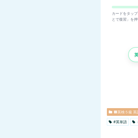
カードをタップ
とで復習」を押
🟧英検５級 
#英単語