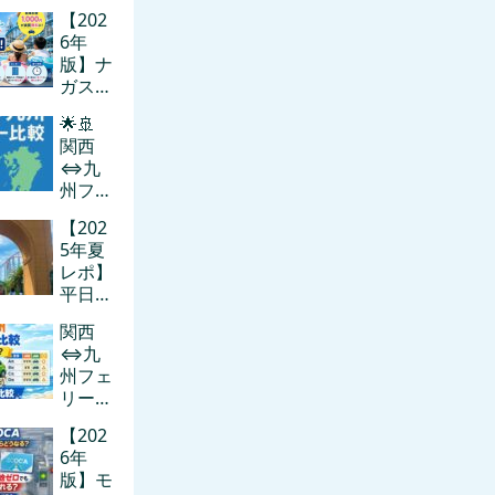
【202
6年
版】ナ
ガスパ
プール
🌟🚢
の裏ワ
関西
ザ12
⇔九
選！駐
州フェ
車場・
リー旅
混雑・
【202
をおす
食事を
5年夏
すめす
徹底攻
レポ】
る理由
略
平日ナ
💖フェ
ガシマ
リー4
関西
スパー
社比較
⇔九
ラン
も
州フェ
ド・ジ
リー料
ャンボ
金比較
海水プ
【202
｜車あ
ール完
6年
りだと
全攻
版】モ
いく
略！待