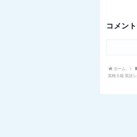
コメント
ホーム
英検５級 英語