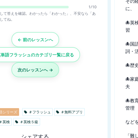
その
1
/
10
に、
して答えを確認。わかったら「わかった」、不安なら「あ
してね。
🐙英
習
← 前のレッスンへ
🐙国
詞・
英単語フラッシュのカテゴリ一覧に戻る
🐙歴
次のレッスンへ →
🐙家
夫
🐙教
管理
英語シリーズ
＃フラッシュ
＃無料アプリ
など
＃英検
＃英検５級
「難
シェアする