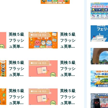
英検５級
英検５級
🟧英検５級 英語シリーズ
フラッシ
フラッシ
ュ英単語
ュ英単語
No.1｜
No.9｜
人称・代
時間・曜
英検５級
英検５級
🟧英検５級 英語シリーズ
名詞
日（音声
フラッシ
フラッシ
対応）
ュ英単語
ュ英単語
No.11｜
No.4｜
職業（音
日常の動
英検５級
英検５級
🟧英検５級 英語シリーズ
声対応）
作（音声
フラッシ
フラッシ
対応）
ュ英単語
ュ英単語