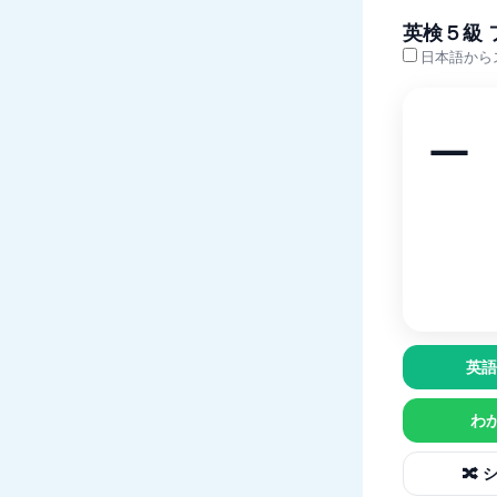
英検５級
日本語から
—
—
英語
わか
🔀