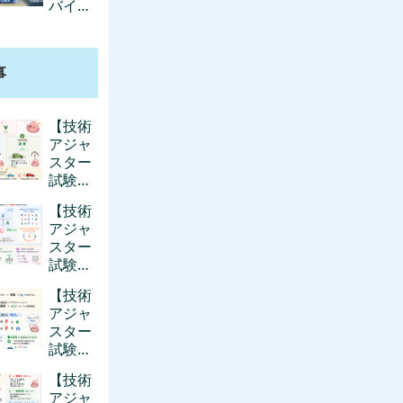
バイル
ら？4
ち時
ICOCA
社を徹
間・料
は充電
底比較
金・お
切れで
すすめ
事
も改札
通れ
る？通
【技術
学で困
アジャ
るパタ
スター
ーンと
試験】
対策ま
運動
とめ
【技術
量・衝
アジャ
突を超
スター
基礎か
試験】
ら｜p
応力・
＝mv
【技術
断面積
と運動
アジャ
を超基
量保存
スター
礎から
をやさ
試験】
｜
しく解
モーメ
MPa
説
【技術
ント・
とせん
アジャ
はりを