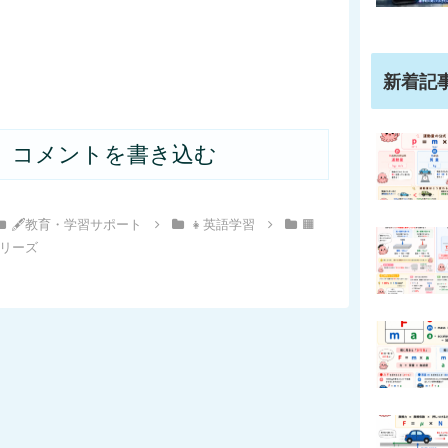
No.8｜
No.2｜
教科・学
家族・人
校生活
を表す名
（音声対
詞（音声
新着記
応）
対応）
コメントを書き込む
🖋教育・学習サポート
👧英語学習
🟧
シリーズ