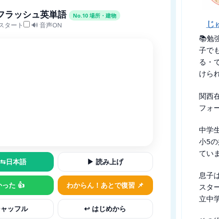
 フラッシュ英単語
No.10 場所・建物
じ
スタート
🔊 音声ON
📚勉
子で
る・
けら
関西
フォー
中学
小5
てい
⇆日本語
▶ 読み上げ
息子
った 👍
わからん！あとで復習 📌
スタ
立中学
 シャッフル
↩︎ はじめから