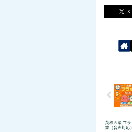
X
英検５級 フラ
業（音声対応