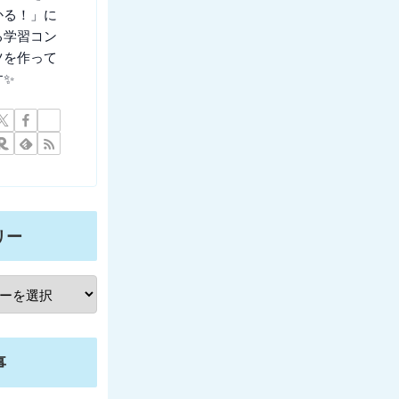
かる！」に
る学習コン
ツを作って
す✨
リー
事