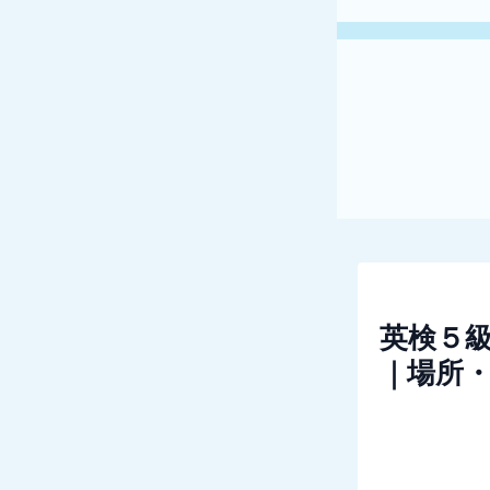
英検５級
｜場所