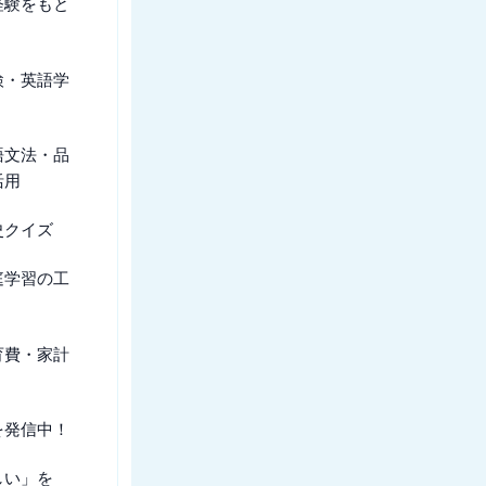
経験をもと
検・英語学
語文法・品
活用
史クイズ
庭学習の工
育費・家計
を発信中！
しい」を