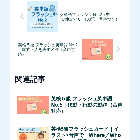
英単語フラッシュ No.2（中
1Unit6〜10｜100語・音声つき）
英検５級 フラッシュ英単語 No.2
｜家族・人を表す名詞（音声対
応）
関連記事
英検５級 フラッシュ英単語
🟧英検５級 英語シリーズ
No.5｜移動・行動の動詞（音声
対応）
英検5級フラッシュカード｜イ
🐙 タコタの英語レッスンまとめ
ラスト×音声で「Where／Who