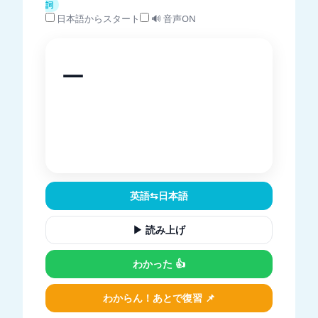
詞
日本語からスタート
🔊 音声ON
—
—
英語⇆日本語
▶ 読み上げ
わかった 👍
わからん！あとで復習 📌