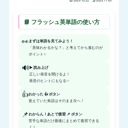
2025.10.22
2025.11.05
📘 フラッシュ英単語の使い方
👀
まずは単語を見てみよう！
「意味わかるかな？」と考えてから進むのが
ポイント✨
🔊
▶ 読み上げ
正しい発音を聞けるよ！
発音のヒントにもなる✨
👍
わかった 👍 ボタン
覚えていた単語はそのまま次へ！
📌
わからん！あとで復習 📌 ボタン
苦手な単語だけ最後にまとめて復習できる
よ！