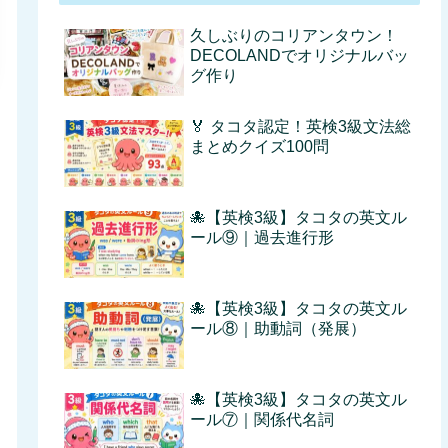
久しぶりのコリアンタウン！
DECOLANDでオリジナルバッ
グ作り
🏅 タコタ認定！英検3級文法総
まとめクイズ100問
🐙【英検3級】タコタの英文ル
ール⑨｜過去進行形
🐙【英検3級】タコタの英文ル
ール⑧｜助動詞（発展）
🐙【英検3級】タコタの英文ル
ール⑦｜関係代名詞