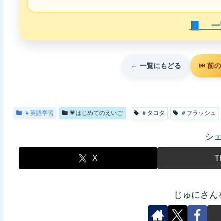
📘 
← 一覧にもどる
⏮️ 前
👧英語学習
💗はじめてのえいご
＃タコタ
＃フラッシュ
シ
X
T
じゅにさん