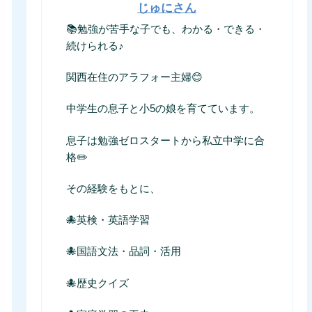
じゅにさん
📚勉強が苦手な子でも、わかる・できる・
続けられる♪
関西在住のアラフォー主婦😊
中学生の息子と小5の娘を育てています。
息子は勉強ゼロスタートから私立中学に合
格✏️
その経験をもとに、
🐙英検・英語学習
🐙国語文法・品詞・活用
🐙歴史クイズ