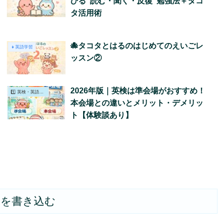
びる“読む・聞く・反復”勉強法＋タコ
タ活用術
🐙タコタとはるのはじめてのえいごレ
👧英語学習
ッスン②
2026年版｜英検は準会場がおすすめ！
1️⃣ 英検・英語学習
本会場との違いとメリット・デメリッ
ト【体験談あり】
トを書き込む