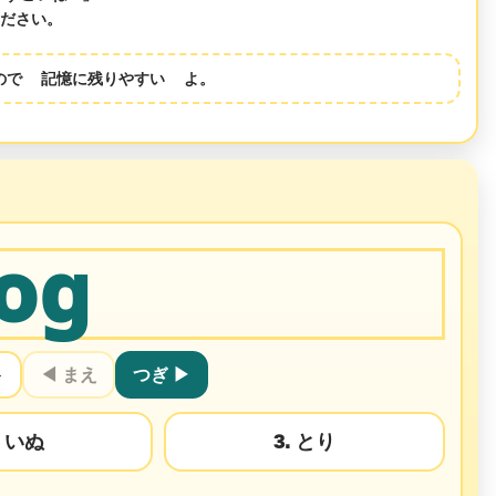
ださい。
るので
記憶に残りやすい
よ。
og
ト
◀ まえ
つぎ ▶
. いぬ
3. とり