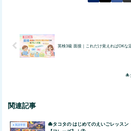
英検3級 面接｜これだけ覚えればOKな

関連記事
🐙タコタの はじめてのえいごレッスン
👧英語学習