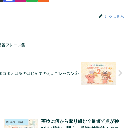
じゅにさん
定番フレーズ集
タコタとはるのはじめてのえいごレッスン②
英検に何から取り組む？最短で点が伸
1️⃣ 英検・英語学習