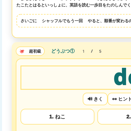
たこたとはるといっしょに、
英語を読む一歩目
をたのしんでく
さいごに
シャッフルでもう一回
やると、順番が変わ
どうぶつ①
🐙
超初級
1 / 5
d
🔊 きく
👀 ヒン
1. ねこ
2