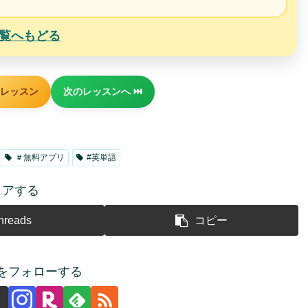
一覧へもどる
のレッスン
次のレッスンへ ⏭️
＃無料アプリ
#英単語
ェアする
hreads
コピー
をフォローする