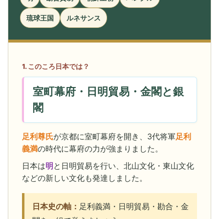
琉球王国
ルネサンス
1. このころ日本では？
室町幕府・日明貿易・金閣と銀
閣
足利尊氏
が京都に室町幕府を開き、3代将軍
足利
義満
の時代に幕府の力が強まりました。
日本は
明
と日明貿易を行い、北山文化・東山文化
などの新しい文化も発達しました。
日本史の軸：
足利義満・日明貿易・勘合・金