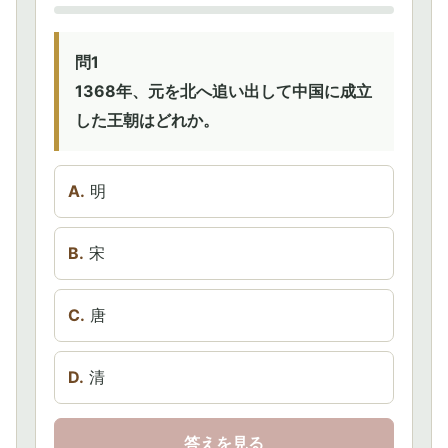
問1
1368年、元を北へ追い出して中国に成立
した王朝はどれか。
A.
明
B.
宋
C.
唐
D.
清
答えを見る