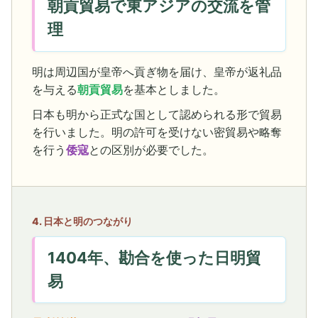
朝貢貿易で東アジアの交流を管
理
明は周辺国が皇帝へ貢ぎ物を届け、皇帝が返礼品
を与える
朝貢貿易
を基本としました。
日本も明から正式な国として認められる形で貿易
を行いました。明の許可を受けない密貿易や略奪
を行う
倭寇
との区別が必要でした。
4. 日本と明のつながり
1404年、勘合を使った日明貿
易