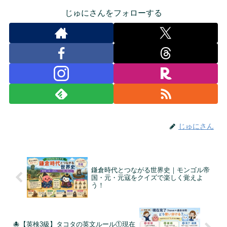
じゅにさんをフォローする
じゅにさん
鎌倉時代とつながる世界史｜モンゴル帝
国・元・元寇をクイズで楽しく覚えよ
う！
🐙【英検3級】タコタの英文ルール①現在