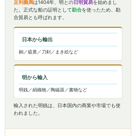
足利義満
は1404年、明との
日明貿易
を始めまし
た。正式な船の証明として
勘合
を使ったため、勘
合貿易とも呼ばれます。
日本から輸出
銅／硫黄／刀剣／まき絵など
明から輸入
明銭／絹織物／陶磁器／書物など
輸入された明銭は、日本国内の商業や市場でも使
われました。