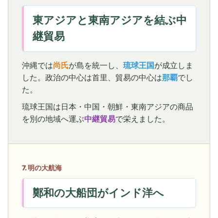
東アジアと東南アジアを結ぶ中
継貿易
沖縄では
尚氏
が島を統一し、
琉球王国
が成立しま
した。政治の中心は首里、貿易の中心は
那覇
でし
た。
琉球王国は日本・中国・朝鮮・東南アジアの商品
を別の地域へ運ぶ
中継貿易
で栄えました。
7. 明の大航海
鄭和の大船団がインド洋へ