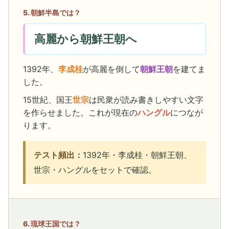
5. 朝鮮半島では？
高麗から朝鮮王朝へ
1392年、
李成桂
が高麗を倒して
朝鮮王朝
を建てま
した。
15世紀、国王
世宗
は民衆が読み書きしやすい文字
を作らせました。これが現在の
ハングル
につなが
ります。
テスト頻出：
1392年・李成桂・朝鮮王朝、
世宗・ハングルをセットで確認。
6. 琉球王国では？