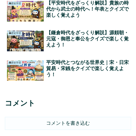
【平安時代をざっくり解説】貴族の時
🏯歴史学習
代から武士の時代へ！年表とクイズで
楽しく覚えよう
【鎌倉時代をざっくり解説】源頼朝・
🏯歴史学習
元寇・御恩と奉公をクイズで楽しく覚
えよう！
平安時代とつながる世界史｜宋・日宋
🏯歴史学習
貿易・宋銭をクイズで楽しく覚えよ
う！
コメント
コメントを書き込む