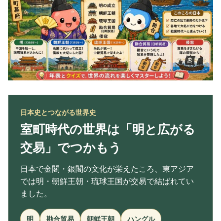
日本史とつながる世界史
室町時代の世界は「明と広がる
交易」でつかもう
日本で金閣・銀閣の文化が栄えたころ、東アジア
では明・朝鮮王朝・琉球王国が交易で結ばれてい
ました。
明
勘合貿易
朝鮮王朝
ハングル