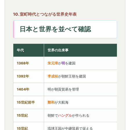
10. 室町時代とつながる世界史年表
日本と世界を並べて確認
年代
世界の出来事
1368年
朱元璋
が
明
を建国
1392年
李成桂
が朝鮮王朝を建国
1404年
明が朝貢貿易を管理
15世紀前半
鄭和
が大航海
15世紀
朝鮮で
ハングル
が作られる
15世紀
琉球王国が中継貿易で栄える