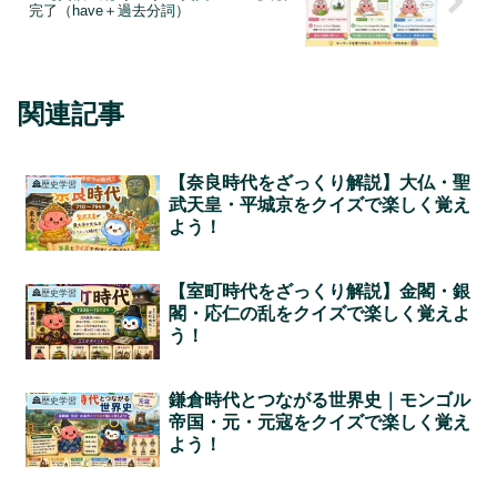
完了（have＋過去分詞）
関連記事
【奈良時代をざっくり解説】大仏・聖
🏯歴史学習
武天皇・平城京をクイズで楽しく覚え
よう！
【室町時代をざっくり解説】金閣・銀
🏯歴史学習
閣・応仁の乱をクイズで楽しく覚えよ
う！
鎌倉時代とつながる世界史｜モンゴル
🏯歴史学習
帝国・元・元寇をクイズで楽しく覚え
よう！