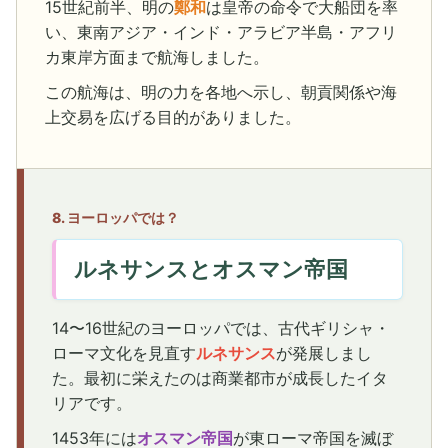
15世紀前半、明の
鄭和
は皇帝の命令で大船団を率
い、東南アジア・インド・アラビア半島・アフリ
カ東岸方面まで航海しました。
この航海は、明の力を各地へ示し、朝貢関係や海
上交易を広げる目的がありました。
8. ヨーロッパでは？
ルネサンスとオスマン帝国
14〜16世紀のヨーロッパでは、古代ギリシャ・
ローマ文化を見直す
ルネサンス
が発展しまし
た。最初に栄えたのは商業都市が成長したイタ
リアです。
1453年には
オスマン帝国
が東ローマ帝国を滅ぼ