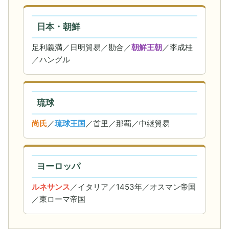
日本・朝鮮
足利義満／日明貿易／勘合／
朝鮮王朝
／李成桂
／ハングル
琉球
尚氏
／
琉球王国
／首里／那覇／中継貿易
ヨーロッパ
ルネサンス
／イタリア／1453年／オスマン帝国
／東ローマ帝国