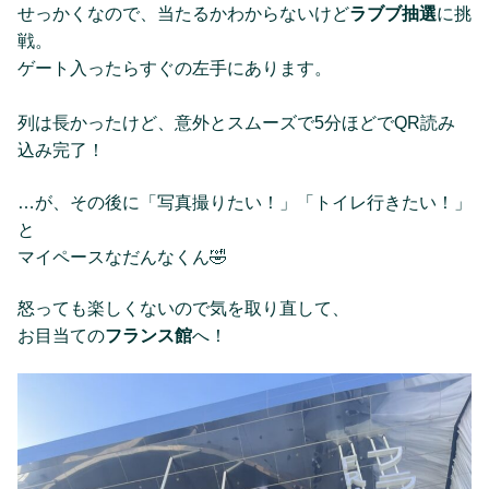
せっかくなので、当たるかわからないけど
ラブブ抽選
に挑
戦。
ゲート入ったらすぐの左手にあります。
列は長かったけど、意外とスムーズで5分ほどでQR読み
込み完了！
…が、その後に「写真撮りたい！」「トイレ行きたい！」
と
マイペースなだんなくん🤣
怒っても楽しくないので気を取り直して、
お目当ての
フランス館
へ！