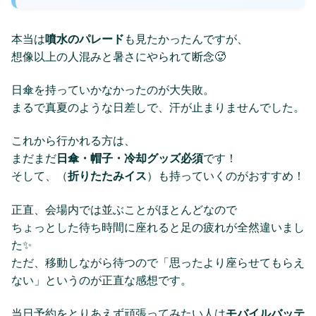
本当は
噴水のパレード
も見たかったんですが、
想像以上の人混みと暑さにやられて断念🥵
日傘を持っていかなかったのが大失敗。
まるで真夏のような日差しで、汗が止まりませんでした。
これから行かれる方は、
まだまだ
日傘・帽子・冷却グッズ必須
です！
そして、（
折りたたみイス
）も持っていくのがおすすめ！
正直、会場内では並ぶことがほとんどなので
ちょっとした待ち時間に座れると足の疲れが全然違いまし
た✨
ただ、移動しながら待つので「思ったより座らせてもらえ
ない」というのが正直な感想です。
当日予約をとりあえず頑張ってみたい人は
モバイルバッテ