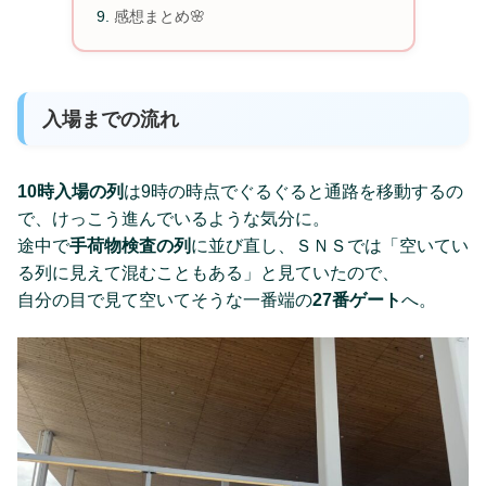
感想まとめ🌸
入場までの流れ
10時入場の列
は9時の時点でぐるぐると通路を移動するの
で、けっこう進んでいるような気分に。
途中で
手荷物検査の列
に並び直し、ＳＮＳでは「空いてい
る列に見えて混むこともある」と見ていたので、
自分の目で見て空いてそうな一番端の
27番ゲート
へ。