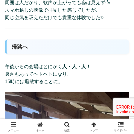
周囲は人だかり、歓声が上がっても姿は見えず💦
スマホ越しの映像で拝見した感じでしたが、
同じ空気を吸えただけでも貴重な体験でした✨
帰路へ
午後からの会場はとにかく
人・人・人！
暑さもあってヘトヘトになり、
15時には退散することに。
メニュー
ホーム
検索
トップ
サイドバー