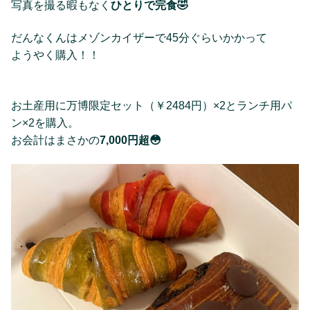
写真を撮る暇もなく
ひとりで完食🤣
だんなくんはメゾンカイザーで45分ぐらいかかって
ようやく購入！！
お土産用に万博限定セット（￥2484円）×2とランチ用パ
ン×2を購入。
お会計はまさかの
7,000円超😳