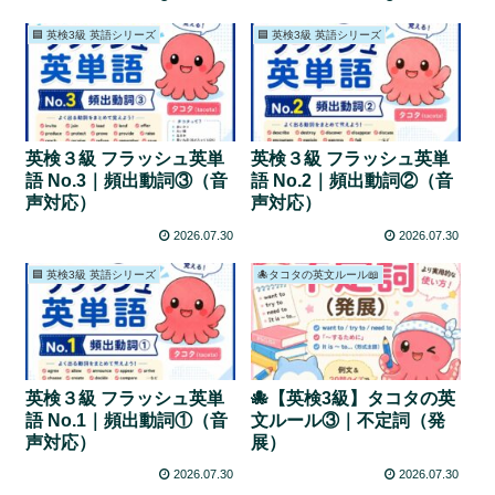
🟦 英検3級 英語シリーズ
🟦 英検3級 英語シリーズ
英検３級 フラッシュ英単
英検３級 フラッシュ英単
語 No.3｜頻出動詞③（音
語 No.2｜頻出動詞②（音
声対応）
声対応）
2026.07.30
2026.07.30
🟦 英検3級 英語シリーズ
🐙タコタの英文ルール📖
英検３級 フラッシュ英単
🐙【英検3級】タコタの英
語 No.1｜頻出動詞①（音
文ルール③｜不定詞（発
声対応）
展）
2026.07.30
2026.07.30