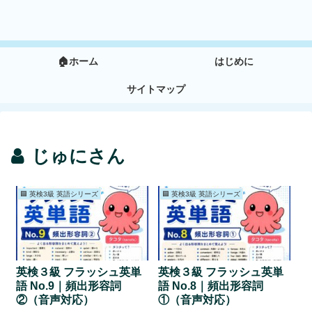
🏠ホーム
はじめに
サイトマップ
じゅにさん
🟦 英検3級 英語シリーズ
🟦 英検3級 英語シリーズ
英検３級 フラッシュ英単
英検３級 フラッシュ英単
語 No.9｜頻出形容詞
語 No.8｜頻出形容詞
②（音声対応）
①（音声対応）