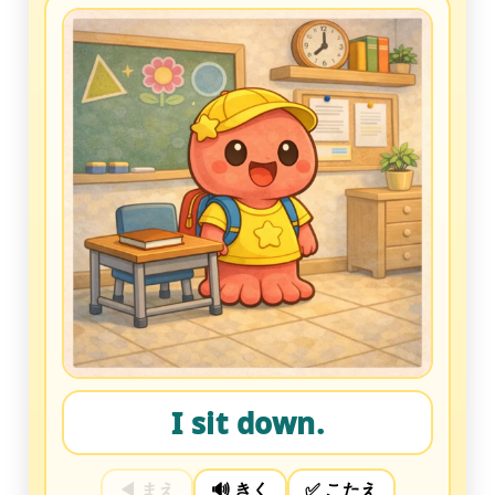
I sit down.
◀︎ まえ
🔊 きく
✅ こたえ