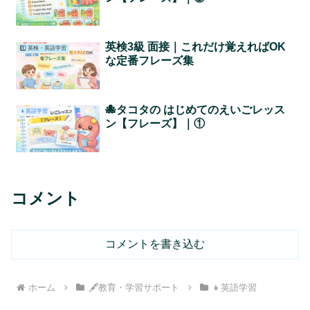
英検3級 面接｜これだけ覚えればOK
1️⃣ 英検・英語学習
な定番フレーズ集
🐙タコタの はじめてのえいごレッス
👧英語学習
ン【フレーズ】｜①
コメント
コメントを書き込む
ホーム
🖋教育・学習サポート
👧英語学習