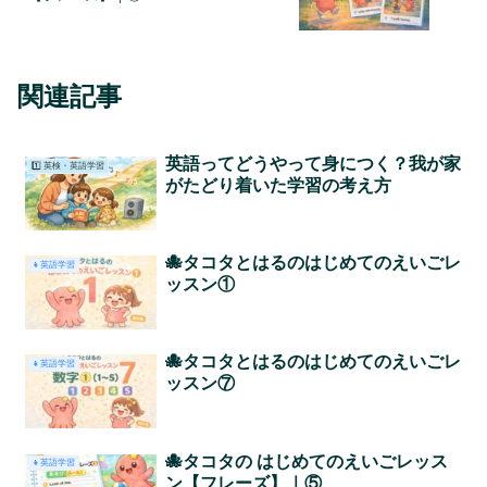
関連記事
英語ってどうやって身につく？我が家
1️⃣ 英検・英語学習
がたどり着いた学習の考え方
🐙タコタとはるのはじめてのえいごレ
👧英語学習
ッスン①
🐙タコタとはるのはじめてのえいごレ
👧英語学習
ッスン⑦
🐙タコタの はじめてのえいごレッス
👧英語学習
ン【フレーズ】｜⑤