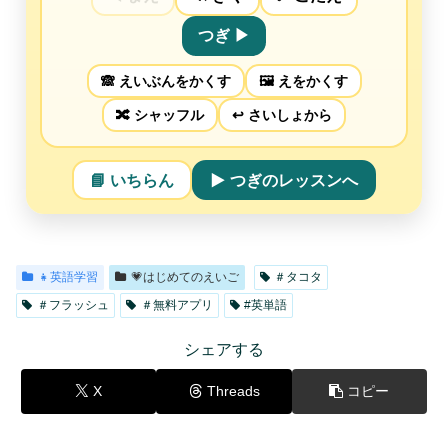
つぎ ▶︎
🙈 えいぶんをかくす
🖼️ えをかくす
🔀 シャッフル
↩︎ さいしょから
📘 いちらん
▶ つぎのレッスンへ
👧英語学習
💗はじめてのえいご
＃タコタ
＃フラッシュ
＃無料アプリ
#英単語
シェアする
X
Threads
コピー