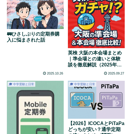
🚃ひさしぶりの定期券購
入に悩まされた話
英検 大阪の本会場まとめ
｜準会場との違いと体験
談を徹底解説（2025年第2
回）
2025.10.26
2025.09.27
🎓 中学受験と日常
🎓 中学受験と日常
【2026】ICOCAとPiTaPa
どっちが安い？通学定期