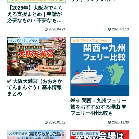
【2026年】大阪府でもら
える支援まとめ｜申請が
必要なもの・不要なもの
をわかりやすく解説
2026.04.24
2026.02.13
🚗 おでかけ・グルメ
🚗 おでかけ・フェリー旅・グルメ
✅ 大阪天満宮（おおさか
てんまんぐう）基本情報
まとめ
🌟🚢 関西⇔九州フェリー
旅をおすすめする理由 💖
フェリー4社比較も
2026.01.12
2025.11.30
兄の中学受験
1️⃣ 英検・英語学習