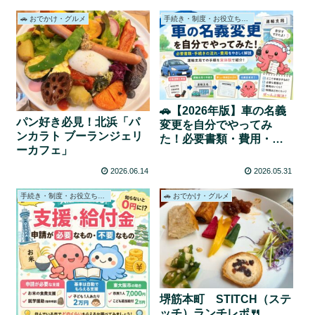
🚗 おでかけ・グルメ
手続き・制度・お役立ち情報
🚗【2026年版】車の名義
パン好き必見！北浜「パ
変更を自分でやってみ
ンカラト ブーランジェリ
た！必要書類・費用・流
ーカフェ」
れをわかりやすく解説
2026.06.14
2026.05.31
手続き・制度・お役立ち情報
🚗 おでかけ・グルメ
堺筋本町 STITCH（ステ
ッチ）ランチレポ🍴