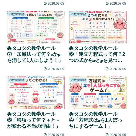
う！」
2026.07.05
2026.07.05
📐数学学習
📐数学学習
🐙タコタの数学ルール
🐙タコタの数学ルール
⑦「加減法って何？𝓍か𝓎
⑥「連立方程式って何？2
を消して1人にしよう！」
つの式から𝓍と𝓎を見つけ
よう！」
2026.07.05
2026.07.05
📐数学学習
📐数学学習
🐙タコタの数学ルール
🐙タコタの数学ルール
⑤「移項って何？＋と－
④「方程式は𝓍を1人ぼっ
が変わる本当の理由！」
ちにするゲーム！」
2026.07.05
2026.07.05