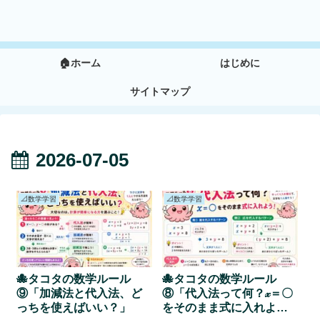
🏠ホーム
はじめに
サイトマップ
2026-07-05
📐数学学習
📐数学学習
🐙タコタの数学ルール
🐙タコタの数学ルール
⑨「加減法と代入法、ど
⑧「代入法って何？𝓍＝〇
っちを使えばいい？」
をそのまま式に入れよ