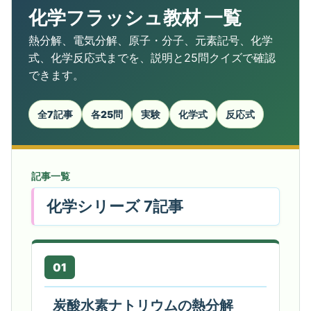
化学フラッシュ教材 一覧
熱分解、電気分解、原子・分子、元素記号、化学
式、化学反応式までを、説明と25問クイズで確認
できます。
全7記事
各25問
実験
化学式
反応式
記事一覧
化学シリーズ 7記事
01
炭酸水素ナトリウムの熱分解